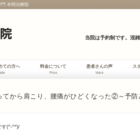
門 本間治療院
当院は予約制です。
混雑
めての方へ
料金について
患者さんの声
ス
ide
Price
Voice
ってから肩こり、腰痛がひどくなった②～予防
-^*)/