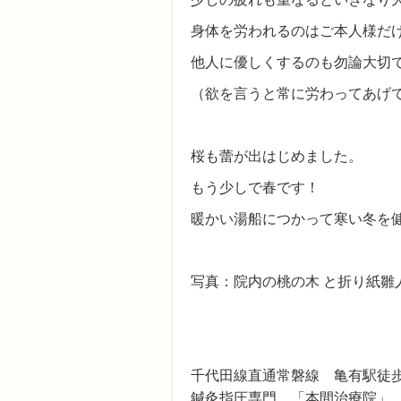
身体を労われるのはご本人様だ
他人に優しくするのも勿論大切
（欲を言うと常に労わってあげ
桜も蕾が出はじめました。
もう少しで春です！
暖かい湯船につかって寒い冬を健康
写真：院内の桃の木 と折り紙雛
千代田線直通常磐線 亀有駅徒歩
鍼灸指圧専門 「本間治療院」