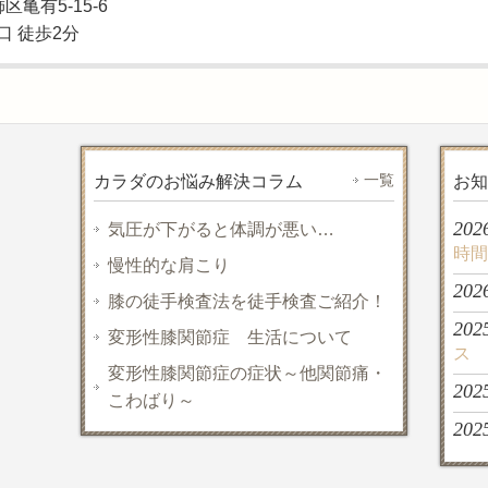
飾区亀有5-15-6
口 徒歩2分
一覧
カラダのお悩み解決コラム
お知
202
気圧が下がると体調が悪い…
時間
慢性的な肩こり
202
膝の徒手検査法を徒手検査ご紹介！
202
変形性膝関節症 生活について
ス
変形性膝関節症の症状～他関節痛・
202
こわばり～
202