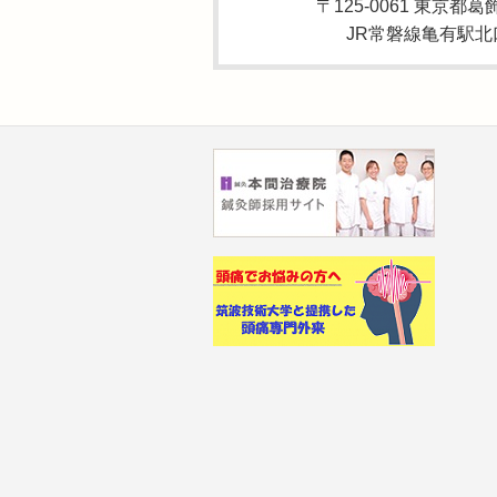
〒125-0061 東京都葛
JR常磐線亀有駅北