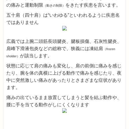
の痛みと運動制限
をきたす疾患を言います。
（動きの制限）
五十肩（四十肩）は“いわゆる”といわれるように疾患名
ではありません
広義では上腕二頭筋長頭腱炎、腱板損傷、石灰性腱炎、
肩峰下滑液包炎などの総称で、狭義には凍結肩
（frozen
が該当します。
sholder）
状態に応じて肩の痛みも変化し、肩の前側に痛みを感じ
たり、腕を体の真横に上げる動作で痛みを感じたり、夜
中に突然激しい痛みがあったりとさまざまな症状があり
ます。
痛みの出ているまま放置してしまうと髪を結ぶ動作や、
腰に手を当てる動作がしにくくなります