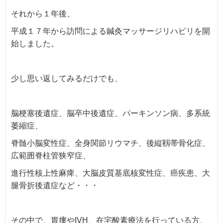
それから１年後、
平成１７年から訪問による鍼灸マッサージリハビリを開
始しました。
少し思い返してみるだけでも、
脳梗塞後遺症、脳卒中後遺症、パーキンソン病、多系統
萎縮症、
脊髄小脳変性症、全身関節リウマチ、後縦靱帯骨化症、
広範囲脊柱管狭窄症、
進行性核上性麻痺、大脳皮質基底核変性症、癌疾患、大
腿骨折後遺症など・・・
その中で、胃瘻やIVH、在宅酸素療法を行っている方、