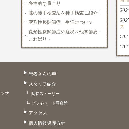
時間
慢性的な肩こり
202
膝の徒手検査法を徒手検査ご紹介！
202
変形性膝関節症 生活について
ス
変形性膝関節症の症状～他関節痛・
202
こわばり～
202
患者さんの声
スタッフ紹介
マッサ
院長ストーリー
プライベート写真館
アクセス
個人情報保護方針