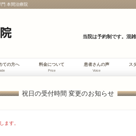
門 本間治療院
当院は予約制です。
混雑
めての方へ
料金について
患者さんの声
ス
ide
Price
Voice
祝日の受付時間 変更のお知らせ
します。