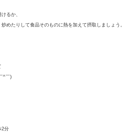
避けるか、
、炒めたりして食品そのものに熱を加えて摂取しましょう。
て
^￣)ゞ
2分