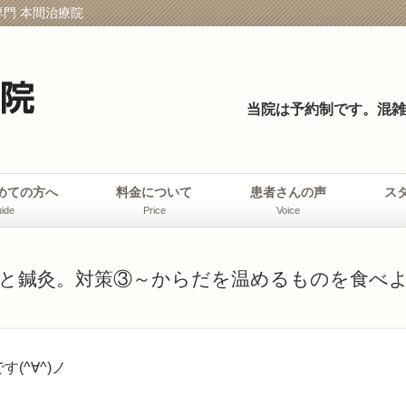
門 本間治療院
当院は予約制です。
混雑
めての方へ
料金について
患者さんの声
ス
ide
Price
Voice
と鍼灸。対策③～からだを温めるものを食べ
(^∀^)ノ