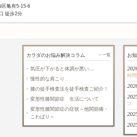
飾区亀有5-15-6
口 徒歩2分
一覧
カラダのお悩み解決コラム
お知
202
気圧が下がると体調が悪い…
時間
慢性的な肩こり
202
膝の徒手検査法を徒手検査ご紹介！
202
変形性膝関節症 生活について
ス
変形性膝関節症の症状～他関節痛・
202
こわばり～
202