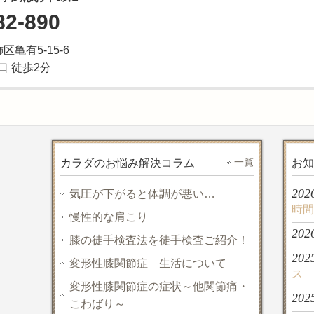
82-890
飾区亀有5-15-6
口 徒歩2分
一覧
カラダのお悩み解決コラム
お知
202
気圧が下がると体調が悪い…
時間
慢性的な肩こり
202
膝の徒手検査法を徒手検査ご紹介！
202
変形性膝関節症 生活について
ス
変形性膝関節症の症状～他関節痛・
202
こわばり～