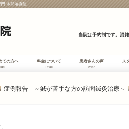
門 本間治療院
当院は予約制です。
混雑
めての方へ
料金について
患者さんの声
ス
ide
Price
Voice
症例報告 ～鍼が苦手な方の訪問鍼灸治療～
す。