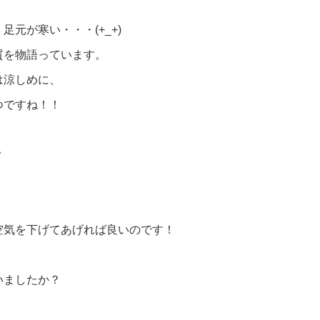
元が寒い・・・(+_+)
質を物語っています。
は涼しめに、
つですね！！
？
空気を下げてあげれば良いのです！
いましたか？