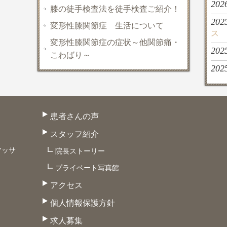
202
膝の徒手検査法を徒手検査ご紹介！
202
変形性膝関節症 生活について
ス
変形性膝関節症の症状～他関節痛・
202
こわばり～
202
患者さんの声
スタッフ紹介
マッサ
院長ストーリー
プライベート写真館
アクセス
個人情報保護方針
求人募集