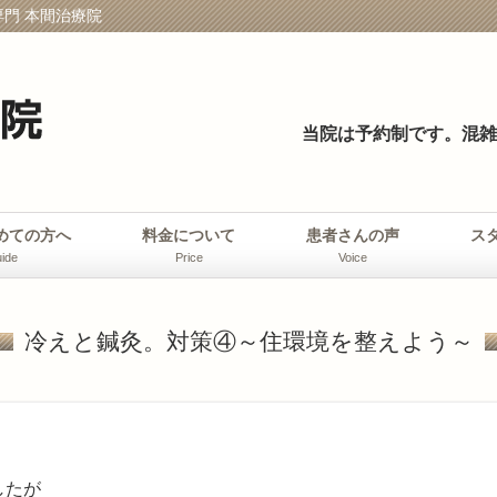
門 本間治療院
当院は予約制です。
混雑
めての方へ
料金について
患者さんの声
ス
ide
Price
Voice
冷えと鍼灸。対策④～住環境を整えよう～
したが