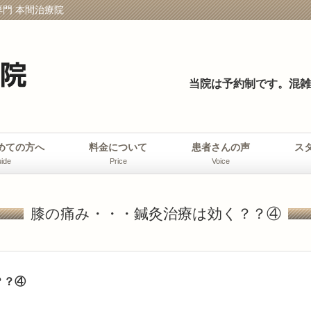
門 本間治療院
当院は予約制です。
混雑
めての方へ
料金について
患者さんの声
ス
ide
Price
Voice
膝の痛み・・・鍼灸治療は効く？？④
？？④