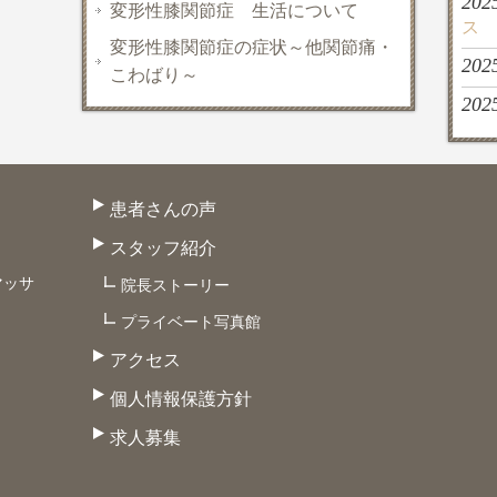
202
変形性膝関節症 生活について
ス
変形性膝関節症の症状～他関節痛・
202
こわばり～
202
患者さんの声
スタッフ紹介
マッサ
院長ストーリー
プライベート写真館
アクセス
個人情報保護方針
求人募集