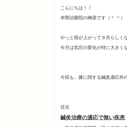
こんにちは！！
本間治療院の榊原です（＾ ＾）
やっと雨が上がって９月らしく
今月は気圧の変化が特に大きく
今回も、膝に関する鍼灸適応外
目次
鍼灸治療の適応で無い疾患