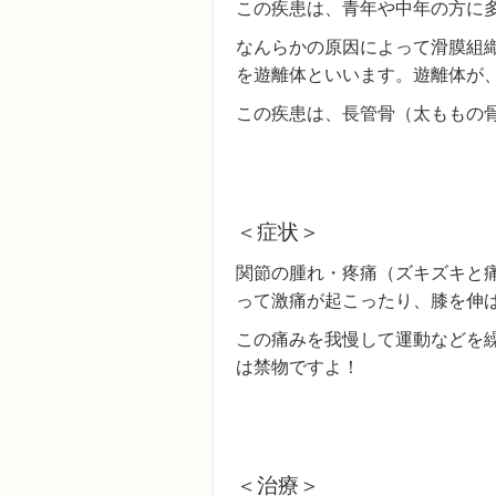
この疾患は、青年や中年の方に
なんらかの原因によって滑膜組
を遊離体といいます。遊離体が
この疾患は、長管骨（太ももの
＜症状＞
関節の腫れ・疼痛（ズキズキと
って激痛が起こったり、膝を伸
この痛みを我慢して運動などを
は禁物ですよ！
＜治療＞