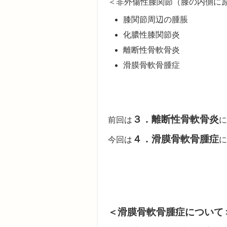
＜非外傷性膝関節（膝の内側に
膝関節周辺の腫脹
化膿性膝関節炎
離断性骨軟骨炎
滑膜骨軟骨腫症
３．離断性骨軟骨炎
前回は
に
４．滑膜骨軟骨腫症
今回は
に
＜滑膜骨軟骨腫症について